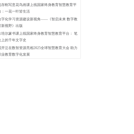
范存刚写意花鸟画课上线国家终身教育智慧教育平
台：一花一叶皆生活
数字化学习资源建设新视角——《智启未来 数字教
育新视野》出版
朱培尔篆书课上线国家终身教育智慧教育平台： 笔
尖上的千年文字史
国开泛在数智资源亮相2025全球智慧教育大会 助力
职业教育数字化发展